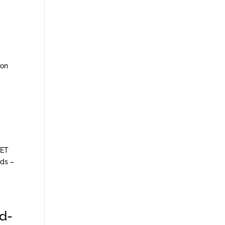
con
GET
ds –
d-