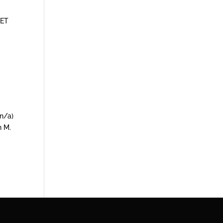
GET
 n/a)
n M.