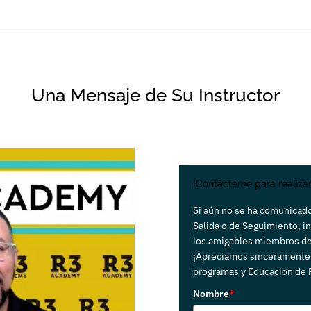
Una Mensaje de Su Instructor
¡Contácteme para realiza
Si aún no se ha comunicado
Salida o de Seguimiento, i
los amigables miembros de
¡Apreciamos sinceramente 
programas y Educación de 
Nombre
*