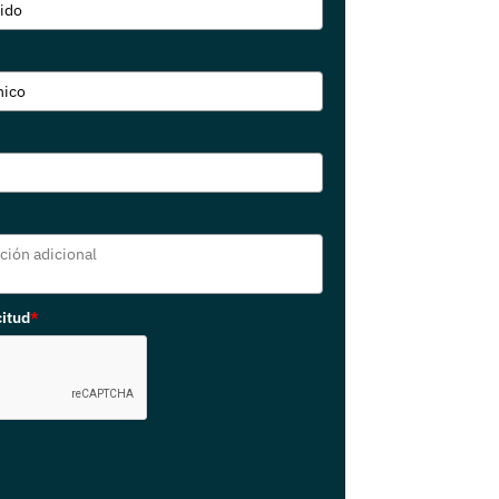
citud
*