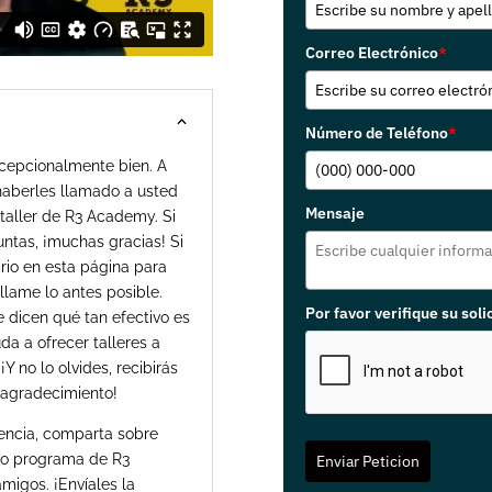
Correo Electrónico
*
Número de Teléfono
*
xcepcionalmente bien. A
 haberles llamado a usted
Mensaje
 taller de R3 Academy. Si
ntas, ¡muchas gracias! Si
rio en esta página para
llame lo antes posible.
Por favor verifique su soli
 dicen qué tan efectivo es
a a ofrecer talleres a
Y no lo olvides, recibirás
 agradecimiento!
iencia, comparta sobre
tro programa de R3
Enviar Peticion
migos. ¡Envíales la